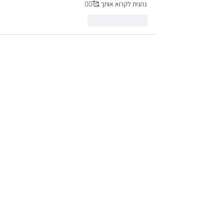
נהנית לקרוא אותך 🥰🧘‍♂️
לייק
להשיב
הבלוג של ג'ודיטה
09 באפר׳ 2019
ניסיון
לייק
להשיב