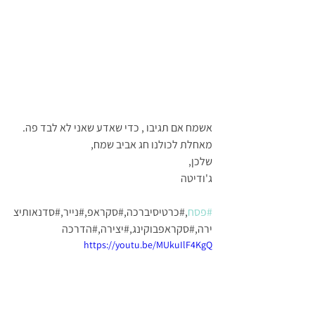
אשמח אם תגיבו , כדי שאדע שאני לא לבד פה.
מאחלת לכולנו חג אביב שמח,
שלכן,
ג'ודיטה
#פסח
,#כרטיסיברכה,#סקראפ,#נייר,#סדנאותיצ
ירה,#סקראפבוקינג,#יצירה,#הדרכה
https://youtu.be/MUkuIlF4KgQ