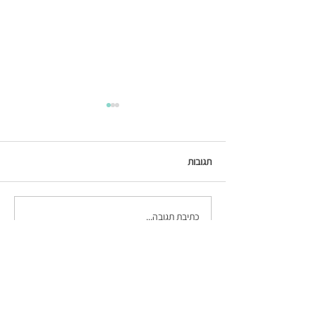
תגובות
כתיבת תגובה...
הדרכה חדשה - STRING ART
על קנבס