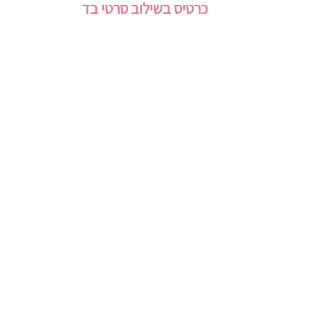
כרטיס בשילוב סרטי בד
צרו קשר
054-9955691