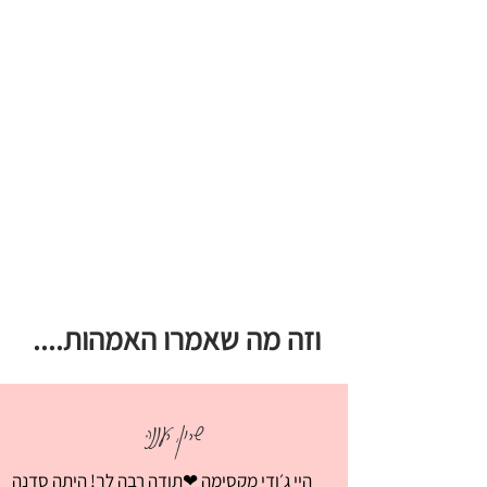
וזה מה שאמרו האמהות....​
שרון, רעננה
היי ג׳ודי מקסימה ❤תודה רבה לך! היתה סדנה