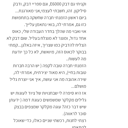
וקניתי גם דבק E6000, וגם ספריי דבק, ודבק 
סיליקון. זהו, חשבתי לעצמי,אני מאורגנת...
ביום ראשון הזמנתי חברה שחשקה בתחפושת 
כזו גם, אמרתי לה, בואי נתאמן עלייך. 
אוי ואבוי מה שהלך בחדר העבודה שלי, כאוס 
אחד גדול, ומוצר לא מוצלח בעליל. שום דבק לא 
הצליח להדביק כמו שצריך, איזה באלגן...קמתי 
בבוקר לכאוס הזה, מיואשת, לא כל כך יודעת 
מה לעשות..
הזמנתי חברה טובה לקפה ( יש הרבה חברות 
טובות בחיי), היא מאוד יצירתית, אמרתי לה, 
שירה אהובה מה אני עושה, איך אני יוצרת גליל 
מושלם...
אז היא סיפרה לי שבחנויות של ציוד לעוגות יש 
גלילים מקלקר שמשמשים כעוגת דמה ( ידעתן 
שיש דבר כזה? עוגה מקלקר שמצפים בבצק 
סוכר לראווה).
רצתי לחנות, רכשתי שניים כאלו, כדי שאוכל 
להתאמן. 