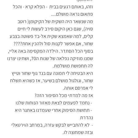
וזהו, באותם רגעים בבית  - הפלא קרא - והכל 
פתאום נראה מושלם....
מה שנשאר היה השקית של הקיקומן( רוטב 
סויה), שגם כאן היקום סירב לעשות לי חיים 
קלים, למה שאמצא שקית אל-בד פשוטה בצבע 
שחור, אם אפשר לקנות סול ולהכין אחת????
בסוף הכל הסתדר. הילדה המקסימה באה אליי, 
שמנו מוזיקה נפלאה של שנות ה70, ושתינו יצרנו 
לה תחפושת מושלמת.
היא הבטיחה לי תמונה עם בגד גוף שחור וטייץ 
שחור, וגולגול מושלם בשיער, אז כשהיא תשלח 
לי אפרסם אותה.
אז מה למדתי מכל הסיפור הזה?
 - נחמד לפעמים לצאת מאזור הנוחות שלנו
 - תחושת הסיפוק אחרי שעמדנו באתגר היא 
נהדרת
-  לא להתבייש לבקש עזרה, במרחב הוירטאלי 
ובזה שמחוצה לו.