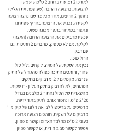
לאורכו 2 רצועות ברוחב 2 ס"מ שישמשו 
לרצועות. ברצועה רהחבה (שעוטפת את הגליל) 
נחתוך 2 חריצים, אחד מכל צד שבו נרצה רצועה 
לקשירה. נכניס את הרצועה בחריץ שפתחנו 
ונתפור במאחור בתפר מכונה פשוט. 
עכשיו מדביקים את הרצועה הרחבה (האצה) 
לקלקר. אם לא מספיק, מחברים 2 חתיכות. גם 
עם דבק.
הרול מוכן.
נכין את השקית של הסויה. לוקחים גליל סול 
שחור, וחותכים חתיכה כפולה מהגודל של התיק 
שנרצה. מקפלים ל 2 ומדביקים בחלקים 
הפתוחים, לא להדביק בחלק העליון - זו שקית. 
מהשארית של הסול נחתוך 2 מלבנים בגודל 
20*2 ס"מ, ונתפור אותם לתיק בתור ידיות.
מדפיסים על בריסטול לבן את הלוגו של קיקומן ' 
מדביקים על השקית, חותכים רצועה ארוכה 
בעובי 2 ס"מ מהלבד האדום וקושרים פפיון. 
אפשר לקשור סביב הידית, או לקשור פפיון 