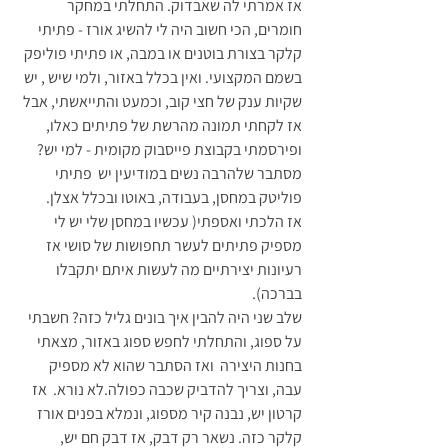
אז אמרתי לה שאבדוק. התחלתי במחקר 
חומרים, הכי חשוב היה לי להשיג אורז - פתיתי 
קלקר בצורת בוטנים או במבה, או פתיתי פוליפק 
בשמם המקצועי. ואין בכלל באזור, ולמי שיש , יש 
שקיות ענק של חצי קוב, וכמעט והתייאשתי, אבל 
אז לקחתי תמונה מהרשת של פתיתים כאלו,  
ופירסמתי בקבוצת פייסבוק מקומית - למי יש? 
מסתבר שלהרבה נשים במודיעין יש  פתיתי 
פוליטק במחסן, בעבודה, באוטו ובכלל אצלן. 
אז הלכתי ואספתי( עכשיו במחסן שלי יש לי 
מספיק פתיתים לעשר תחפושות של סושי אז 
רעיונות יצירתיים מה לעשות איתם יתקבלו 
בברכה).
שלב שני היה להבין איך בונים גליל כזה? חשבתי 
על ספוג, והתחלתי לחפש ספוג באזור, מצאתי 
בחנות היצירה  ואז הסתבר שהוא לא מספיק 
עבה, וצריך להדביק שכבה כפולה.לא נורא.  אז 
קרטון יש, נבנה קיר מספוג, ונמלא בפנים אורז 
קלקר כזה. נשאר רק דבק, אז דבק חם יש, 