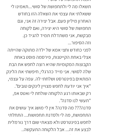
תשאלו מה לי ולתחפושת של סושי...תאמינו לי 
ששאלתי את עצמי את השאלה הזו בחודש 
האחרון מיליון פעם. אבל יצירה זה אני, וגם 
תחפושת של סושי היא יצירה, ואם לקוחה 
מבקשת, אני משתדלת תמיד להגיד כן.
וזה הסיפור...
לפני כחודש וחצי אמא של ילדה מתוקה שהייתה 
אצלי באחת הקייטנות, פירסמה פוסט באחת 
הקבוצות המקומיות שהיא רוצה לחפש את הבת 
שלה לסושי. אני מייד כהרגלי, חיפשתי את הלינק 
המתאים בפינטרסט ושלחתי לה. עפה על עצמי, 
"איך אני יודעת לחפש מצויין לינקים טובים".
רק שבאותו רגע הלקוחה שולחת לי ואטס אפ, 
"תעשי לנו סדנה". 
סדנה??? מה סדנה? אין לי מושג איך עושים את 
התחפושת, מה לי ולסדנת תחפושות... התחלתי 
לחפש בפינטרסט ולא מצאתי שום דרך נורמלית 
לבצע את זה... אבל הלקוחה התעקשה..