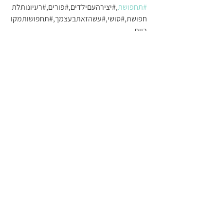
#תחפושת
,#יצירהעםילדים,#פורים,#רעיונותלת
חפושת,#סושי,#עשהזאתבעצמך,#תחפושותמקו
ריות
#סדנהלתחפושת
הדרכות
הצג הכול
פוסטים אחרונים